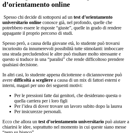
d’orientamento online
Spesso chi decide di sottoporsi ad un
test d’orientamento
universitario online
conosce già, nel profondo, quelle che
potrebbero essere le risposte “giuste”, quelle in grado di rendere
appagante il proprio percorso di studi.
Spesso però, a causa della giovane età, lo studente può trovarsi
incuriosito da innumerevoli possibilità tutte stimolanti: imboccare
una strada precludendosi le altre può risultare molto stressante e
questo si traduce in una “paralisi” che rende difficoltoso prendere
qualsiasi decisione.
In altri casi, lo studente appena diciottenne o diciannovenne può
avere
difficoltà a scegliere
a causa di un mix di fattori esterni e
interni, magari per uno dei seguenti motivi:
Per le pressioni fatte dai genitori, che desiderano questa o
quella carriera per i loro figli
Per l’idea di dover trovare un lavoro subito dopo la laurea
Per insicurezze personali.
Ecco che allora un
test d’orientamento universitario
può aiutare a
chiarirsi le idee, soprattutto nel momento in cui queste siano messe
“nero su bianco”.