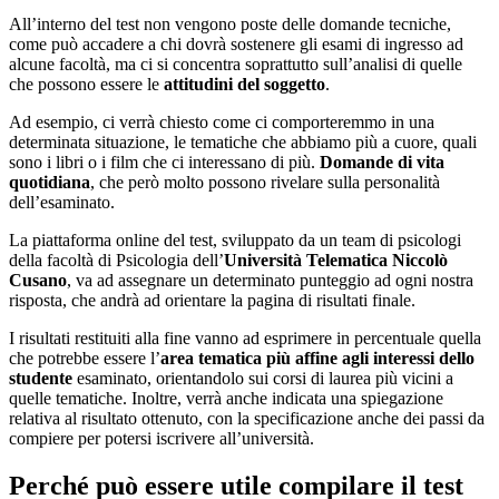
All’interno del test non vengono poste delle domande tecniche,
come può accadere a chi dovrà sostenere gli esami di ingresso ad
alcune facoltà, ma ci si concentra soprattutto sull’analisi di quelle
che possono essere le
attitudini del soggetto
.
Ad esempio, ci verrà chiesto come ci comporteremmo in una
determinata situazione, le tematiche che abbiamo più a cuore, quali
sono i libri o i film che ci interessano di più.
Domande di vita
quotidiana
, che però molto possono rivelare sulla personalità
dell’esaminato.
La piattaforma online del test, sviluppato da un team di psicologi
della facoltà di Psicologia dell’
Università Telematica Niccolò
Cusano
, va ad assegnare un determinato punteggio ad ogni nostra
risposta, che andrà ad orientare la pagina di risultati finale.
I risultati restituiti alla fine vanno ad esprimere in percentuale quella
che potrebbe essere l’
area tematica più affine agli interessi dello
studente
esaminato, orientandolo sui corsi di laurea più vicini a
quelle tematiche. Inoltre, verrà anche indicata una spiegazione
relativa al risultato ottenuto, con la specificazione anche dei passi da
compiere per potersi iscrivere all’università.
Perché può essere utile compilare il test