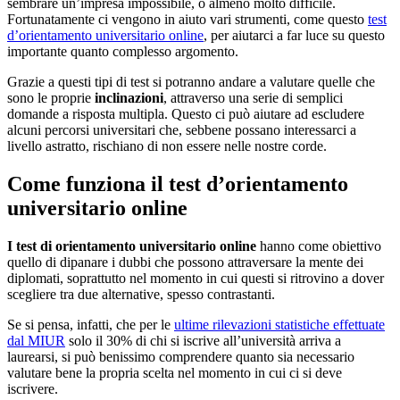
sembrare un’impresa impossibile, o almeno molto difficile.
Fortunatamente ci vengono in aiuto vari strumenti, come questo
test
d’orientamento universitario online
, per aiutarci a far luce su questo
importante quanto complesso argomento.
Grazie a questi tipi di test si potranno andare a valutare quelle che
sono le proprie
inclinazioni
, attraverso una serie di semplici
domande a risposta multipla. Questo ci può aiutare ad escludere
alcuni percorsi universitari che, sebbene possano interessarci a
livello astratto, rischiano di non essere nelle nostre corde.
Come funziona il test d’orientamento
universitario online
I test di orientamento universitario online
hanno come obiettivo
quello di dipanare i dubbi che possono attraversare la mente dei
diplomati, soprattutto nel momento in cui questi si ritrovino a dover
scegliere tra due alternative, spesso contrastanti.
Se si pensa, infatti, che per le
ultime rilevazioni statistiche effettuate
dal MIUR
solo il 30% di chi si iscrive all’università arriva a
laurearsi, si può benissimo comprendere quanto sia necessario
valutare bene la propria scelta nel momento in cui ci si deve
iscrivere.