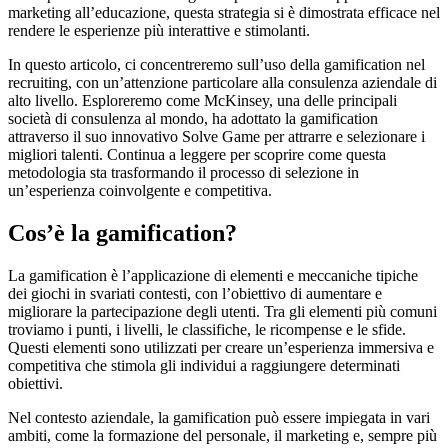
marketing all’educazione, questa strategia si è dimostrata efficace nel
rendere le esperienze più interattive e stimolanti.
In questo articolo, ci concentreremo sull’uso della gamification nel
recruiting, con un’attenzione particolare alla consulenza aziendale di
alto livello. Esploreremo come McKinsey, una delle principali
società di consulenza al mondo, ha adottato la gamification
attraverso il suo innovativo Solve Game per attrarre e selezionare i
migliori talenti. Continua a leggere per scoprire come questa
metodologia sta trasformando il processo di selezione in
un’esperienza coinvolgente e competitiva.
Cos’è la gamification?
La gamification è l’applicazione di elementi e meccaniche tipiche
dei giochi in svariati contesti, con l’obiettivo di aumentare e
migliorare la partecipazione degli utenti. Tra gli elementi più comuni
troviamo i punti, i livelli, le classifiche, le ricompense e le sfide.
Questi elementi sono utilizzati per creare un’esperienza immersiva e
competitiva che stimola gli individui a raggiungere determinati
obiettivi.
Nel contesto aziendale, la gamification può essere impiegata in vari
ambiti, come la formazione del personale, il marketing e, sempre più