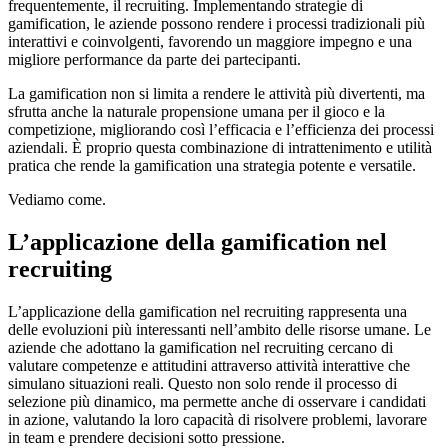
frequentemente, il recruiting. Implementando strategie di
gamification, le aziende possono rendere i processi tradizionali più
interattivi e coinvolgenti, favorendo un maggiore impegno e una
migliore performance da parte dei partecipanti.
La gamification non si limita a rendere le attività più divertenti, ma
sfrutta anche la naturale propensione umana per il gioco e la
competizione, migliorando così l’efficacia e l’efficienza dei processi
aziendali. È proprio questa combinazione di intrattenimento e utilità
pratica che rende la gamification una strategia potente e versatile.
Vediamo come.
L’applicazione della gamification nel
recruiting
L’applicazione della gamification nel recruiting rappresenta una
delle evoluzioni più interessanti nell’ambito delle risorse umane. Le
aziende che adottano la gamification nel recruiting cercano di
valutare competenze e attitudini attraverso attività interattive che
simulano situazioni reali. Questo non solo rende il processo di
selezione più dinamico, ma permette anche di osservare i candidati
in azione, valutando la loro capacità di risolvere problemi, lavorare
in team e prendere decisioni sotto pressione.