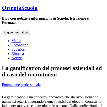
OrientaScuola
Blog con notizie e informazioni su Scuola, Istruzione e
Formazione
Toggle navigation
Medie
Secondarie
Superiori
Riforma
Notizie
La gamification dei processi aziendali ed
il caso del recruitment
Formazione professionale
La gamification è un concetto innovativo che sta rivoluzionando
numerosi settori, integrando elementi tipici del gioco in contesti non
ludici per motivare e coinvolgere le persone. Dalle applicazioni nel