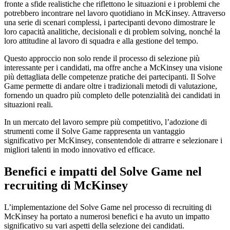
fronte a sfide realistiche che riflettono le situazioni e i problemi che
potrebbero incontrare nel lavoro quotidiano in McKinsey. Attraverso
una serie di scenari complessi, i partecipanti devono dimostrare le
loro capacità analitiche, decisionali e di problem solving, nonché la
loro attitudine al lavoro di squadra e alla gestione del tempo.
Questo approccio non solo rende il processo di selezione più
interessante per i candidati, ma offre anche a McKinsey una visione
più dettagliata delle competenze pratiche dei partecipanti. Il Solve
Game permette di andare oltre i tradizionali metodi di valutazione,
fornendo un quadro più completo delle potenzialità dei candidati in
situazioni reali.
In un mercato del lavoro sempre più competitivo, l’adozione di
strumenti come il Solve Game rappresenta un vantaggio
significativo per McKinsey, consentendole di attrarre e selezionare i
migliori talenti in modo innovativo ed efficace.
Benefici e impatti del Solve Game nel
recruiting di McKinsey
L’implementazione del Solve Game nel processo di recruiting di
McKinsey ha portato a numerosi benefici e ha avuto un impatto
significativo su vari aspetti della selezione dei candidati.