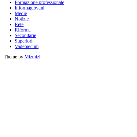
Formazione professionale
Informagiovani
Medie
Notizie
Rete
Riforma
Secondarie
Superiori
Vademecum
Theme by
Mizmizi