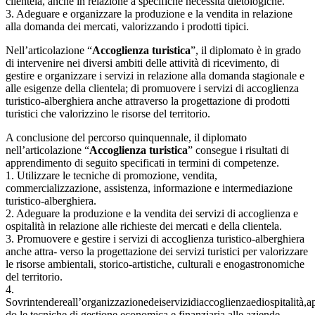
clientela, anche in relazione a specifiche necessità dietologiche.
3. Adeguare e organizzare la produzione e la vendita in relazione
alla domanda dei mercati, valorizzando i prodotti tipici.
Nell’articolazione “
Accoglienza turistica
”, il diplomato è in grado
di intervenire nei diversi ambiti delle attività di ricevimento, di
gestire e organizzare i servizi in relazione alla domanda stagionale e
alle esigenze della clientela; di promuovere i servizi di accoglienza
turistico-alberghiera anche attraverso la progettazione di prodotti
turistici che valorizzino le risorse del territorio.
A conclusione del percorso quinquennale, il diplomato
nell’articolazione “
Accoglienza turistica
” consegue i risultati di
apprendimento di seguito specificati in termini di competenze.
1. Utilizzare le tecniche di promozione, vendita,
commercializzazione, assistenza, informazione e intermediazione
turistico-alberghiera.
2. Adeguare la produzione e la vendita dei servizi di accoglienza e
ospitalità in relazione alle richieste dei mercati e della clientela.
3. Promuovere e gestire i servizi di accoglienza turistico-alberghiera
anche attra- verso la progettazione dei servizi turistici per valorizzare
le risorse ambientali, storico-artistiche, culturali e enogastronomiche
del territorio.
4.
Sovrintendereall’organizzazionedeiservizidiaccoglienzaediospitalità,a
do le tecniche di gestione economica e finanziaria alle aziende