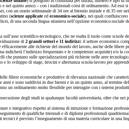
scienze umane
) si pongono in continuità per durata, numero e tipo di mat
 e nel quinto anno) – con i tradizionali corsi di ordinamento. Ad essi s
ei, con un orario settimanale di 34 ore al biennio iniziale e di 35 ore nei
atino (
scienze applicate
ed
economico-sociale
), nei quali confluiscono
 i licei, di una seconda lingua straniera nell’opzione economico-sociale de
ata sull’asse scientifico-tecnologico, che ne esalta il ruolo come scuol
ividuazione di
2 grandi settori e 11 indirizz
i: il settore economico comp
re efficacemente alle richieste del mondo del lavoro, anche delle libere p
a indicherà l’indirizzo frequentato e le competenze acquisite) e/o la con
li che puntano sulle specializzazioni più richieste nelle aree tecnologicam
o e lo sviluppo di stage, tirocini e alternanza scuola-lavoro per apprende
elle filiere economiche e produttive di rilevanza nazionale che caratter
ue anni e sono suddivisi in due bienni e in un quinto anno, al termine d
anno un ordinamento molto flessibile per interagire con i sistemi produtti
ecuzione degli studi in qualunque facoltà universitaria, oltre che nei p
ntare e integrativo rispetto al sistema di istruzione e formazione profe
nseguimento di qualifiche triennali e di diplomi professionali quadriennal
uti tecnici è previsto l’insegnamento di una materia curricolare in una li