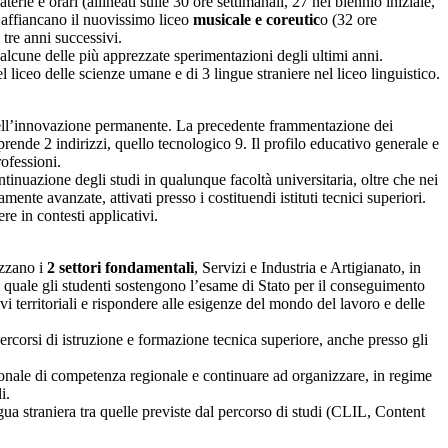
erie e orari (allineati sulle 30 ore settimanali, 27 nel biennio iniziale,
i affiancano il nuovissimo liceo
musicale e coreutic
o (32 ore
 tre anni successivi.
 alcune delle più apprezzate sperimentazioni degli ultimi anni.
l liceo delle scienze umane e di 3 lingue straniere nel liceo linguistico.
e dell’innovazione permanente. La precedente frammentazione dei
rende 2 indirizzi, quello tecnologico 9. Il profilo educativo generale e
rofessioni.
tinuazione degli studi in qualunque facoltà universitaria, oltre che nei
ente avanzate, attivati presso i costituendi istituti tecnici superiori.
re in contesti applicativi.
izzano i
2 settori fondamentali
, Servizi e Industria e Artigianato, in
el quale gli studenti sostengono l’esame di Stato per il conseguimento
vi territoriali e rispondere alle esigenze del mondo del lavoro e delle
ercorsi di istruzione e formazione tecnica superiore, anche presso gli
ssionale di competenza regionale e continuare ad organizzare, in regime
i.
ngua straniera tra quelle previste dal percorso di studi (CLIL, Content