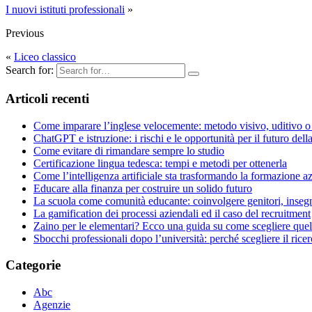
I nuovi istituti professionali
»
Previous
«
Liceo classico
Search for:
Articoli recenti
Come imparare l’inglese velocemente: metodo visivo, uditivo o
ChatGPT e istruzione: ​i rischi e le opportunità per il futuro dell
Come evitare di rimandare sempre lo studio
Certificazione lingua tedesca: tempi e metodi per ottenerla
Come l’intelligenza artificiale sta trasformando la formazione a
Educare alla finanza per costruire un solido futuro
La scuola come comunità educante: coinvolgere genitori, insegna
La gamification dei processi aziendali ed il caso del recruitment
Zaino per le elementari? Ecco una guida su come scegliere quel
Sbocchi professionali dopo l’università: perché scegliere il ricer
Categorie
Abc
Agenzie