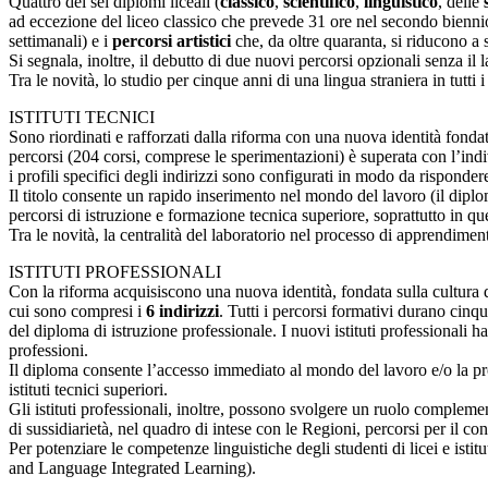
Quattro dei sei diplomi liceali (
classico
,
scientifico
,
linguistico
, delle
ad eccezione del liceo classico che prevede 31 ore nel secondo biennio
settimanali) e i
percorsi artistici
che, da oltre quaranta, si riducono a s
Si segnala, inoltre, il debutto di due nuovi percorsi opzionali senza il l
Tra le novità, lo studio per cinque anni di una lingua straniera in tutti
ISTITUTI TECNICI
Sono riordinati e rafforzati dalla riforma con una nuova identità fond
percorsi (204 corsi, comprese le sperimentazioni) è superata con l’ind
i profili specifici degli indirizzi sono configurati in modo da risponde
Il titolo consente un rapido inserimento nel mondo del lavoro (il diplom
percorsi di istruzione e formazione tecnica superiore, soprattutto in quel
Tra le novità, la centralità del laboratorio nel processo di apprendiment
ISTITUTI PROFESSIONALI
Con la riforma acquisiscono una nuova identità, fondata sulla cultura d
cui sono compresi i
6 indirizzi
. Tutti i percorsi formativi durano cinq
del diploma di istruzione professionale. I nuovi istituti professionali h
professioni.
Il diploma consente l’accesso immediato al mondo del lavoro e/o la pros
istituti tecnici superiori.
Gli istituti professionali, inoltre, possono svolgere un ruolo compleme
di sussidiarietà, nel quadro di intese con le Regioni, percorsi per il co
Per potenziare le competenze linguistiche degli studenti di licei e istit
and Language Integrated Learning).