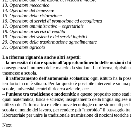
13. Operatore meccanico
14. Operatore del benessere
15. Operatore della ristorazione
16. Operatore ai servizi di promozione ed accoglienza
17. Operatore amministrativo – segretariale
18. Operatore ai servizi di vendita
19. Operatore dei sistemi e dei servizi logistici
20. Operatore della trasformazione agroalimentare
21. Operatore agricolo
La riforma riguarda anche altri aspetti:
–
la necessità di dare spazio all’approfondimento delle nozioni ch
conseguenza il numero delle materie da studiare. La riforma, ripristina
trasmesse a scuola.
–
il rafforzamento dell’autonomia scolastica
: ogni istituto ha la po
territorio in cui è situato. Per far questo è possibile intervenire su una
scuole, università, centri di ricerca aziende, ecc.
–
l’unione tra tradizione e modernità
: a questo proposito sono stati
quali matematica, fisica e scienze; insegnamento della lingua inglese in 
utilizzo dell’informatica e delle nuove tecnologie come strumenti per l
scuola e mondo del lavoro, per rendere più “morbido” il passaggio tra q
laboratoriale per unire la tradizionale trasmissione di nozioni teoriche 
Next