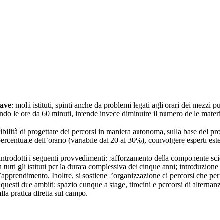
iave
: molti istituti, spinti anche da problemi legati agli orari dei mezzi
ndo le ore da 60 minuti, intende invece diminuire il numero delle materie
ssibilità di progettare dei percorsi in maniera autonoma, sulla base del pr
 percentuale dell’orario (variabile dal 20 al 30%), coinvolgere esperti ester
 introdotti i seguenti provvedimenti: rafforzamento della componente scie
tutti gli istituti per la durata complessiva dei cinque anni; introduzione
’apprendimento. Inoltre, si sostiene l’organizzazione di percorsi che pe
uesti due ambiti: spazio dunque a stage, tirocini e percorsi di alternanz
alla pratica diretta sul campo.