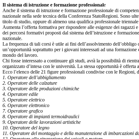
Il sistema di istruzione e formazione professional
e
Anche il sistema di istruzione e formazione professionale di competenza
nazionale nella sede tecnica della Conferenza StatoRegioni. Sono ulteri
titolo di studio, oppure di almeno una qualifica professionale triennale
Aumenta l’offerta formativa per rispondere alle esigenze dei ragazzi e dell
dei percorsi formativi proposti dal sistema dell’istruzione e formazion
nazionale.
La frequenza di tali corsi è utile ai fini dell’assolvimento dell’obbligo
un’opportunità soprattutto per i giovani interessati ad una formazione c
mondo del lavoro.
Chi fosse interessato a continuare gli studi, avrà la possibilità di rie
organizzato d’intesa con le università. La stessa opportunità è offerta
Ecco l’elenco delle 21 figure professionali condivise con le Regioni, d
1. Operatore dell’abbigliamento
2. Operatore delle calzature
3. Operatore delle produzioni chimiche
4. Operatore edile
5. Operatore elettrico
6. Operatore elettronico
7. Operatore grafico
8. Operatore di impianti termoidraulici
9. Operatore delle lavorazioni artistiche
10. Operatore del legno
11. Operatore del montaggio e della manutenzione di imbarcazioni d
12. Operatore alla riparazione dei veicoli a motore