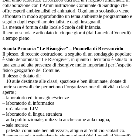
collaborazione con l’Amministrazione Comunale di Sandrigo che
offre esperti ambientalisti ed animatori. Ogni anno scolastico viene
affrontato in modo approfondito un tema ambientale programmato e
seguito dagli esperti ambientalisti e dagli insegnanti.
La mensa è fornita dalla locale Scuola dell’Infanzia.
Il tempo scuola è articolato in cinque giorni (dal Lunedì al Venerdì)
a tempo pieno.
Scuola Primaria “Le Risorgive” – Poianella di Bressanvido
Il plesso, di recente costruzione, a seguito di un sondaggio popolare
è stato denominato “Le Risorgive”, in quanto il territorio è situato in
una zona ad alta presenza di risorgive molto importanti per l’aspetto
fisico-geografico del Comune.
Il plesso è dotato di:
– 10 aule destinate alle classi, spaziose e ben illuminate, dotate di
porte scorrevoli che permettono l’organizzazione di attività a classi
aperte ;
– laboratorio ed. immagine/scienze
– laboratorio di informatica
– un’aula con LIM
– laboratorio di lingua straniera
– aula polifunzionale, utilizzata anche come aula magna;
– sala mensa;
– palestra comunale ben attrezzata, attigua all’edificio scolastico.
Il tempo scuola è articolato in cinque giorni (dal Lunedì al Venerdì)