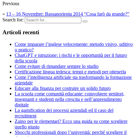
Previous
«
13 – 16 Novembre: Bassanorienta 2014 “Cosa farò da grande?”
Search for:
Articoli recenti
Come imparare l’inglese velocemente: metodo visivo, uditivo
o pratico?
ChatGPT e istruzione: ​i rischi e le opportunità per il futuro
della scuola
Come evitare di rimandare sempre lo studio
Certificazione lingua tedesca: tempi e metodi per ottenerla
Come l’intelligenza artificiale sta trasformando la formazione
aziendale
Educare alla finanza per costruire un solido futuro
La scuola come comunità educante: coinvolgere genitori,
insegnanti e studenti nella crescita e nell’apprendimento
digitale
La gamification dei processi aziendali ed il caso del
recruitment
Zaino per le elementari? Ecco una guida su come scegliere
quello giusto
Sbocchi professionali dopo l’università: perché scegliere il