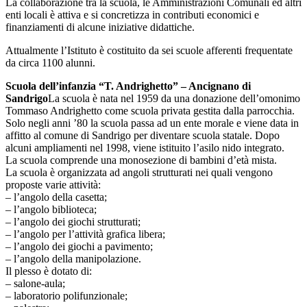
La collaborazione tra la scuola, le Amministrazioni Comunali ed altri
enti locali è attiva e si concretizza in contributi economici e
finanziamenti di alcune iniziative didattiche.
Attualmente l’Istituto è costituito da sei scuole afferenti frequentate
da circa 1100 alunni.
Scuola dell’infanzia “T. Andrighetto” – Ancignano di
Sandrigo
La scuola è nata nel 1959 da una donazione dell’omonimo
Tommaso Andrighetto come scuola privata gestita dalla parrocchia.
Solo negli anni ’80 la scuola passa ad un ente morale e viene data in
affitto al comune di Sandrigo per diventare scuola statale. Dopo
alcuni ampliamenti nel 1998, viene istituito l’asilo nido integrato.
La scuola comprende una monosezione di bambini d’età mista.
La scuola è organizzata ad angoli strutturati nei quali vengono
proposte varie attività:
– l’angolo della casetta;
– l’angolo biblioteca;
– l’angolo dei giochi strutturati;
– l’angolo per l’attività grafica libera;
– l’angolo dei giochi a pavimento;
– l’angolo della manipolazione.
Il plesso è dotato di:
– salone-aula;
– laboratorio polifunzionale;