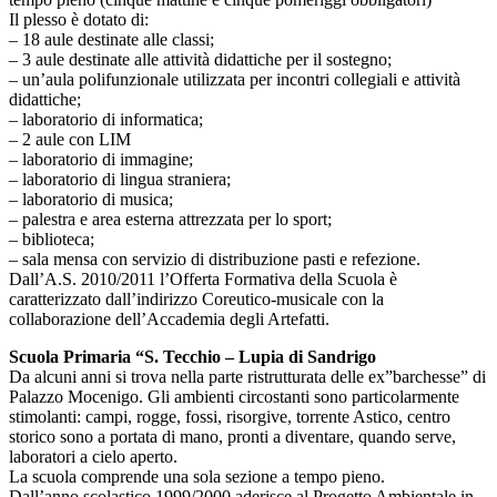
Il plesso è dotato di:
– 18 aule destinate alle classi;
– 3 aule destinate alle attività didattiche per il sostegno;
– un’aula polifunzionale utilizzata per incontri collegiali e attività
didattiche;
– laboratorio di informatica;
– 2 aule con LIM
– laboratorio di immagine;
– laboratorio di lingua straniera;
– laboratorio di musica;
– palestra e area esterna attrezzata per lo sport;
– biblioteca;
– sala mensa con servizio di distribuzione pasti e refezione.
Dall’A.S. 2010/2011 l’Offerta Formativa della Scuola è
caratterizzato dall’indirizzo Coreutico-musicale con la
collaborazione dell’Accademia degli Artefatti.
Scuola Primaria “S. Tecchio – Lupia di Sandrigo
Da alcuni anni si trova nella parte ristrutturata delle ex”barchesse” di
Palazzo Mocenigo. Gli ambienti circostanti sono particolarmente
stimolanti: campi, rogge, fossi, risorgive, torrente Astico, centro
storico sono a portata di mano, pronti a diventare, quando serve,
laboratori a cielo aperto.
La scuola comprende una sola sezione a tempo pieno.
Dall’anno scolastico 1999/2000 aderisce al Progetto Ambientale in