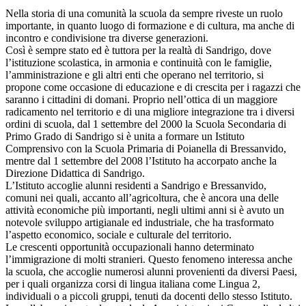
Nella storia di una comunità la scuola da sempre riveste un ruolo
importante, in quanto luogo di formazione e di cultura, ma anche di
incontro e condivisione tra diverse generazioni.
Così è sempre stato ed è tuttora per la realtà di Sandrigo, dove
l’istituzione scolastica, in armonia e continuità con le famiglie,
l’amministrazione e gli altri enti che operano nel territorio, si
propone come occasione di educazione e di crescita per i ragazzi che
saranno i cittadini di domani. Proprio nell’ottica di un maggiore
radicamento nel territorio e di una migliore integrazione tra i diversi
ordini di scuola, dal 1 settembre del 2000 la Scuola Secondaria di
Primo Grado di Sandrigo si è unita a formare un Istituto
Comprensivo con la Scuola Primaria di Poianella di Bressanvido,
mentre dal 1 settembre del 2008 l’Istituto ha accorpato anche la
Direzione Didattica di Sandrigo.
L’Istituto accoglie alunni residenti a Sandrigo e Bressanvido,
comuni nei quali, accanto all’agricoltura, che è ancora una delle
attività economiche più importanti, negli ultimi anni si è avuto un
notevole sviluppo artigianale ed industriale, che ha trasformato
l’aspetto economico, sociale e culturale del territorio.
Le crescenti opportunità occupazionali hanno determinato
l’immigrazione di molti stranieri. Questo fenomeno interessa anche
la scuola, che accoglie numerosi alunni provenienti da diversi Paesi,
per i quali organizza corsi di lingua italiana come Lingua 2,
individuali o a piccoli gruppi, tenuti da docenti dello stesso Istituto.