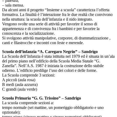
– palestra;
– sala mensa.
Da alcuni anni il progetto “Insieme a scuola” caratterizza l’offerta
formativa. La finalità è l’interazione fra le due realtà che convivono
nella struttura: la scuola dell’infanzia e il nido integrato.
Vengono svolte una serie di attività per favorire il senso di
appartenenza e di convivenza fra i bambini e per favorire la
conoscenza e la socializzazione.
Si svolgono attività manipolative, corporee, di drammatizzazione ,
canti e filastrocche e incontri con feste e merende.
Scuola dell’infanzia “A. Caregaro Negrin” – Sandrigo
La Scuola dell’Infanzia è stata istituita nel 1979 ed è situata in un’ala
del primo piano nell’edificio della Scuola Media Statale “G.
Zanella”. Nell’A.S. 1987 è iniziata la costruzione dello stabile
odierno. L’edificio predilige l’uso dei colori e delle forme.
La Scuola comprende 3 sezioni:
A piccoli (aula rosa)
B medi (aula azzurra)
C grandi (aula verde)
Scuola Primaria “G. G. Trissino” – Sandrigo
La scuola comprende sezioni a:
tempo normale (sei mattine, un pomeriggio obbligatorio e uno
opzionale);
tempo pieno (cinque mattine e cinque pomeriggi obbligatori)