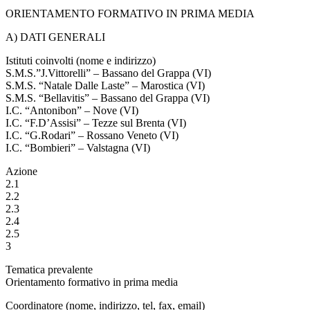
ORIENTAMENTO FORMATIVO IN PRIMA MEDIA
A) DATI GENERALI
Istituti coinvolti (nome e indirizzo)
S.M.S.”J.Vittorelli” – Bassano del Grappa (VI)
S.M.S. “Natale Dalle Laste” – Marostica (VI)
S.M.S. “Bellavitis” – Bassano del Grappa (VI)
I.C. “Antonibon” – Nove (VI)
I.C. “F.D’Assisi” – Tezze sul Brenta (VI)
I.C. “G.Rodari” – Rossano Veneto (VI)
I.C. “Bombieri” – Valstagna (VI)
Azione
2.1
2.2
2.3
2.4
2.5
3
Tematica prevalente
Orientamento formativo in prima media
Coordinatore (nome, indirizzo, tel, fax, email)