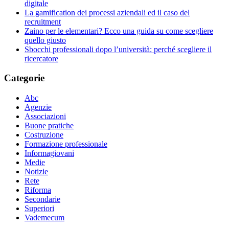
digitale
La gamification dei processi aziendali ed il caso del
recruitment
Zaino per le elementari? Ecco una guida su come scegliere
quello giusto
Sbocchi professionali dopo l’università: perché scegliere il
ricercatore
Categorie
Abc
Agenzie
Associazioni
Buone pratiche
Costruzione
Formazione professionale
Informagiovani
Medie
Notizie
Rete
Riforma
Secondarie
Superiori
Vademecum