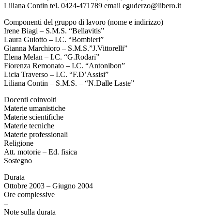
Liliana Contin tel. 0424-471789 email eguderzo@libero.it
Componenti del gruppo di lavoro (nome e indirizzo)
Irene Biagi – S.M.S. “Bellavitis”
Laura Guiotto – I.C. “Bombieri”
Gianna Marchioro – S.M.S.”J.Vittorelli”
Elena Melan – I.C. “G.Rodari”
Fiorenza Remonato – I.C. “Antonibon”
Licia Traverso – I.C. “F.D’Assisi”
Liliana Contin – S.M.S. – “N.Dalle Laste”
Docenti coinvolti
Materie umanistiche
Materie scientifiche
Materie tecniche
Materie professionali
Religione
Att. motorie – Ed. fisica
Sostegno
Durata
Ottobre 2003 – Giugno 2004
Ore complessive
–
Note sulla durata