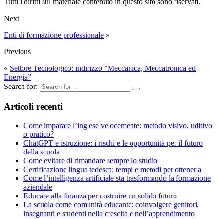
Tutti i diritti sul materiale contenuto in questo sito sono riservati.
Next
Enti di formazione professionale
»
Previous
«
Settore Tecnologico: indirizzo “Meccanica, Meccatronica ed
Energia”
Search for:
Articoli recenti
Come imparare l’inglese velocemente: metodo visivo, uditivo
o pratico?
ChatGPT e istruzione: ​i rischi e le opportunità per il futuro
della scuola
Come evitare di rimandare sempre lo studio
Certificazione lingua tedesca: tempi e metodi per ottenerla
Come l’intelligenza artificiale sta trasformando la formazione
aziendale
Educare alla finanza per costruire un solido futuro
La scuola come comunità educante: coinvolgere genitori,
insegnanti e studenti nella crescita e nell’apprendimento