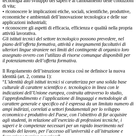
tecnologia allo sviluppo dei saperi e al cambiamento delle condizioni
di vita;
• riconoscere le implicazioni etiche, sociali, scientifiche, produttive,
economiche e ambientali dell’innovazione tecnologica e delle sue
applicazioni industriali;
• riconoscere gli aspetti di efficacia, efficienza e qualità nella propria
attività lavorativa.
Gli istituti tecnici del settore tecnologico possono prevedere, nel
piano dell’offerta formativa, attività e insegnamenti facoltativi di
ulteriori lingue straniere nei limiti del contingente di organico loro
assegnato ovvero con l’utilizzo di risorse comunque disponibili per
il potenziamento dell’offerta formativa.
Il Regolamento dell’istruzione tecnica così ne definisce la nuova
identità (art. 2, comma 1):
“
L’identità degli istituti tecnici si caratterizza per una solida base
culturale di carattere scientifico e. tecnologico in linea con le
indicazioni dell’Unione europea, costruita attraverso lo studio,
l’approfondimento e l’applicazione di linguaggi e metodologie di
carattere generale e specifico ed è espressa da un limitato numero di
ampi indirizzi, correlati a settori fondamentali per lo sviluppo
economico e produttivo del Paese, con l’obiettivo di far acquisire
agli studenti, in relazione all’esercizio di professioni tecniche, i
saperi e le competenze necessari per un rapido inserimento nel
mondo del lavoro, per l’accesso all’università e all’istruzione e