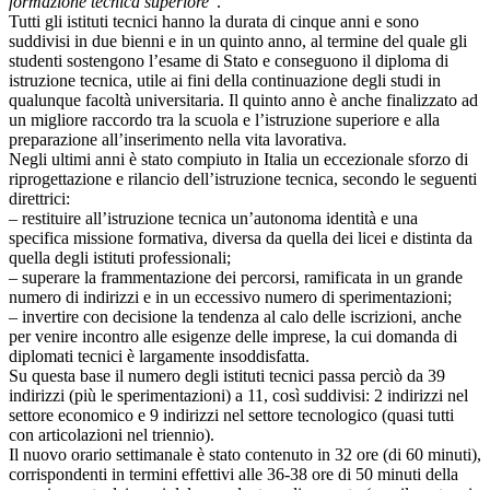
formazione tecnica superiore
”.
Tutti gli istituti tecnici hanno la durata di cinque anni e sono
suddivisi in due bienni e in un quinto anno, al termine del quale gli
studenti sostengono l’esame di Stato e conseguono il diploma di
istruzione tecnica, utile ai fini della continuazione degli studi in
qualunque facoltà universitaria. Il quinto anno è anche finalizzato ad
un migliore raccordo tra la scuola e l’istruzione superiore e alla
preparazione all’inserimento nella vita lavorativa.
Negli ultimi anni è stato compiuto in Italia un eccezionale sforzo di
riprogettazione e rilancio dell’istruzione tecnica, secondo le seguenti
direttrici:
– restituire all’istruzione tecnica un’autonoma identità e una
specifica missione formativa, diversa da quella dei licei e distinta da
quella degli istituti professionali;
– superare la frammentazione dei percorsi, ramificata in un grande
numero di indirizzi e in un eccessivo numero di sperimentazioni;
– invertire con decisione la tendenza al calo delle iscrizioni, anche
per venire incontro alle esigenze delle imprese, la cui domanda di
diplomati tecnici è largamente insoddisfatta.
Su questa base il numero degli istituti tecnici passa perciò da 39
indirizzi (più le sperimentazioni) a 11, così suddivisi: 2 indirizzi nel
settore economico e 9 indirizzi nel settore tecnologico (quasi tutti
con articolazioni nel triennio).
Il nuovo orario settimanale è stato contenuto in 32 ore (di 60 minuti),
corrispondenti in termini effettivi alle 36-38 ore di 50 minuti della